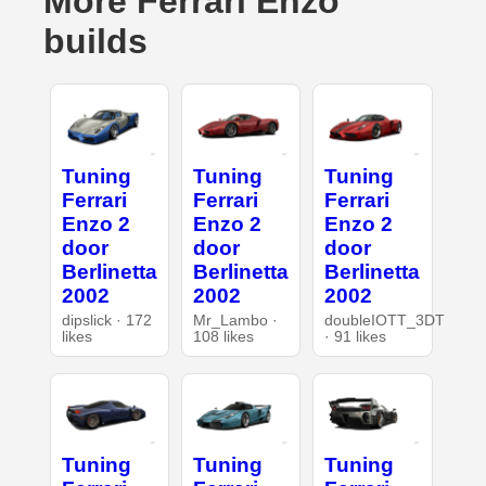
More Ferrari Enzo
builds
Tuning
Tuning
Tuning
Ferrari
Ferrari
Ferrari
Enzo 2
Enzo 2
Enzo 2
door
door
door
Berlinetta
Berlinetta
Berlinetta
2002
2002
2002
dipslick · 172
Mr_Lambo ·
doubleIOTT_3DT
likes
108 likes
· 91 likes
Tuning
Tuning
Tuning