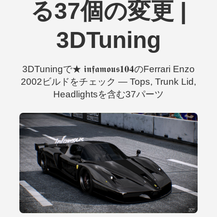
る37個の変更 |
3DTuning
3DTuningで★ 𝖎𝖓𝖋𝖆𝖒𝖔𝖚𝖘𝟏𝟎𝟒のFerrari Enzo
2002ビルドをチェック — Tops, Trunk Lid,
Headlightsを含む37パーツ