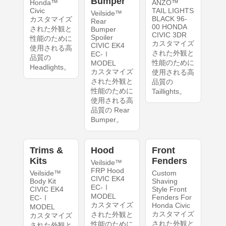
Bumper
Honda™
ANZO™
Civic
TAIL LIGHTS
Veilside™
BLACK 96-
カスタマイズ
Rear
00 HONDA
された外観と
Bumper
CIVIC 3DR
Spoiler
性能のために
カスタマイズ
CIVIC EK4
使用される高
された外観と
EC-Ⅰ
品質の
性能のために
MODEL
Headlights。
カスタマイズ
使用される高
された外観と
品質の
性能のために
Taillights。
使用される高
品質の Rear
Bumper。
Trims &
Hood
Front
Kits
Fenders
Veilside™
FRP Hood
Veilside™
Custom
CIVIC EK4
Body Kit
Shaving
EC-Ⅰ
CIVIC EK4
Style Front
MODEL
Fenders For
EC-Ⅰ
カスタマイズ
Honda Civic
MODEL
カスタマイズ
された外観と
カスタマイズ
された外観と
性能のために
された外観と