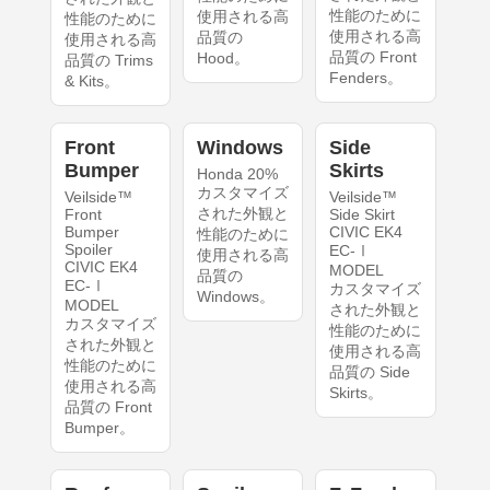
性能のために
使用される高
性能のために
使用される高
品質の
使用される高
品質の Front
Hood。
品質の Trims
Fenders。
& Kits。
Front
Windows
Side
Bumper
Skirts
Honda 20%
カスタマイズ
Veilside™
Veilside™
された外観と
Front
Side Skirt
Bumper
CIVIC EK4
性能のために
Spoiler
EC-Ⅰ
使用される高
CIVIC EK4
MODEL
品質の
EC-Ⅰ
カスタマイズ
Windows。
MODEL
された外観と
カスタマイズ
性能のために
された外観と
使用される高
性能のために
品質の Side
使用される高
Skirts。
品質の Front
Bumper。