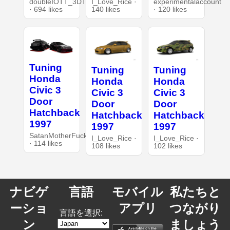
doubleIOTT_3DT
I_Love_Rice ·
experimentalaccount
· 694 likes
140 likes
· 120 likes
Tuning
Tuning
Tuning
Honda
Honda
Honda
Civic 3
Civic 3
Civic 3
Door
Door
Door
Hatchback
Hatchback
Hatchback
1997
1997
1997
SatanMotherFucker
I_Love_Rice ·
I_Love_Rice ·
· 114 likes
108 likes
102 likes
ナビゲ
言語
モバイル
私たちと
ーショ
アプリ
つながり
言語を選択:
ン
ましょう