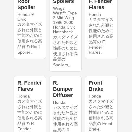
Roof
Spoilers
F. Fender
Spoiler
Flares
Wings
West™ Type
Honda™
Honda
2 Mid Wing
Civic
カスタマイズ
1996-2000
カスタマイズ
された外観と
Honda Civic
された外観と
性能のために
Hatchback
性能のために
使用される高
カスタマイズ
使用される高
品質の F.
された外観と
品質の Roof
Fender
性能のために
Spoiler。
Flares。
使用される高
品質の
Spoilers。
R. Fender
R.
Front
Flares
Bumper
Brake
Diffuser
Honda
Honda
カスタマイズ
カスタマイズ
Honda
された外観と
された外観と
カスタマイズ
性能のために
性能のために
された外観と
使用される高
使用される高
性能のために
品質の R.
品質の Front
使用される高
Fender
Brake。
品質の R.