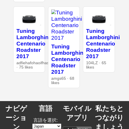
Tuning
Tuning
Lamborghini
Lamborghini
Centenario
Centenario
Tuning
Roadster
Roadster
Lamborghini
2017
2017
Centenario
adfiehafohaoifhasd
104LZ · 65
Roadster
· 75 likes
likes
2017
amgs65 · 68
likes
ナビゲ
言語
モバイル
私たちと
ーショ
アプリ
つながり
言語を選択:
ン
ましょう