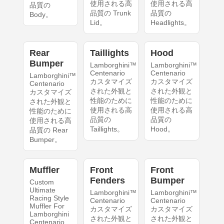
使用される高
使用される高
品質の
品質の Trunk
品質の
Body。
Lid。
Headlights。
Rear
Taillights
Hood
Bumper
Lamborghini™
Lamborghini™
Centenario
Centenario
Lamborghini™
カスタマイズ
カスタマイズ
Centenario
された外観と
された外観と
カスタマイズ
性能のために
性能のために
された外観と
使用される高
使用される高
性能のために
品質の
品質の
使用される高
Taillights。
Hood。
品質の Rear
Bumper。
Muffler
Front
Front
Fenders
Bumper
Custom
Ultimate
Lamborghini™
Lamborghini™
Racing Style
Centenario
Centenario
Muffler For
カスタマイズ
カスタマイズ
Lamborghini
された外観と
された外観と
Centenario