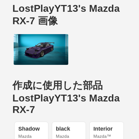
LostPlayYT13's Mazda
RX-7 画像
作成に使用した部品
LostPlayYT13's Mazda
RX-7
Shadow
black
Interior
Mazda
Mazda
Mazda™