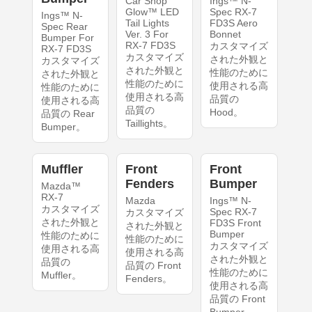
Car Shop
Ings™ N-
Glow™ LED
Spec RX-7
Ings™ N-
Tail Lights
FD3S Aero
Spec Rear
Ver. 3 For
Bonnet
Bumper For
RX-7 FD3S
カスタマイズ
RX-7 FD3S
カスタマイズ
された外観と
カスタマイズ
された外観と
性能のために
された外観と
性能のために
使用される高
性能のために
使用される高
品質の
使用される高
品質の
Hood。
品質の Rear
Taillights。
Bumper。
Muffler
Front
Front
Fenders
Bumper
Mazda™
RX-7
Mazda
Ings™ N-
カスタマイズ
Spec RX-7
カスタマイズ
された外観と
FD3S Front
された外観と
Bumper
性能のために
性能のために
カスタマイズ
使用される高
使用される高
された外観と
品質の
品質の Front
性能のために
Muffler。
Fenders。
使用される高
品質の Front