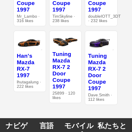
Coupe
Coupe
Coupe
1997
1997
1997
Mr_Lambo ·
TimSkyline ·
doubleIOTT_3DT
316 likes
238 likes
· 232 likes
Tuning
Han's
Tuning
Mazda
Mazda
Mazda
RX-7 2
RX-7
RX-7 2
Door
1997
Door
Coupe
Coupe
lhutagalung ·
1997
222 likes
1997
25899 · 120
Dave.Smith ·
likes
112 likes
ナビゲ
言語
モバイル
私たちと