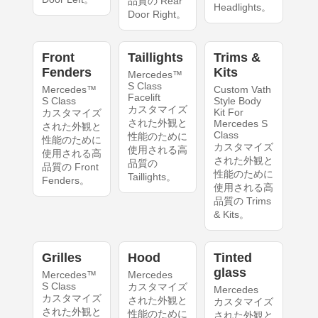
品質の Rear
Headlights。
Door Right。
Front
Taillights
Trims &
Fenders
Kits
Mercedes™
S Class
Mercedes™
Custom Vath
Facelift
S Class
Style Body
カスタマイズ
Kit For
カスタマイズ
された外観と
Mercedes S
された外観と
Class
性能のために
性能のために
カスタマイズ
使用される高
使用される高
された外観と
品質の
品質の Front
性能のために
Taillights。
Fenders。
使用される高
品質の Trims
& Kits。
Grilles
Hood
Tinted
glass
Mercedes™
Mercedes
S Class
カスタマイズ
Mercedes
カスタマイズ
された外観と
カスタマイズ
された外観と
性能のために
された外観と