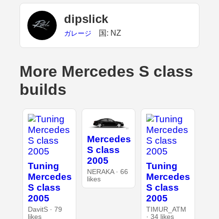
dipslick
国: NZ
ガレージ
More Mercedes S class
builds
Mercedes
S class
2005
Tuning
Tuning
NERAKA · 66
Mercedes
Mercedes
likes
S class
S class
2005
2005
DavitS · 79
TIMUR_ATM
likes
· 34 likes