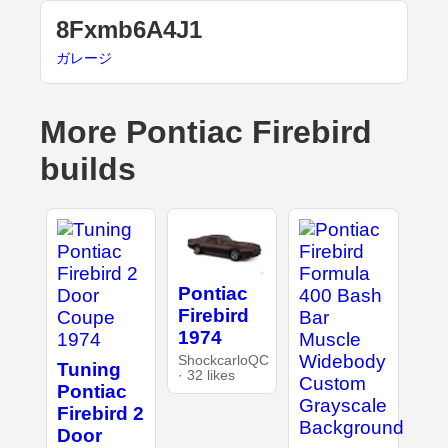
8Fxmb6A4J1
ガレージ
More Pontiac Firebird
builds
Pontiac
Firebird
1974
ShockcarloQC
Tuning
· 32 likes
Pontiac
Firebird 2
Door