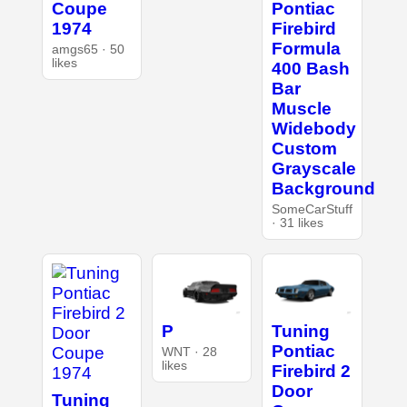
Coupe
Pontiac
1974
Firebird
Formula
amgs65 · 50
likes
400 Bash
Bar
Muscle
Widebody
Custom
Grayscale
Background
SomeCarStuff
· 31 likes
P
Tuning
Pontiac
WNT · 28
likes
Firebird 2
Door
Tuning