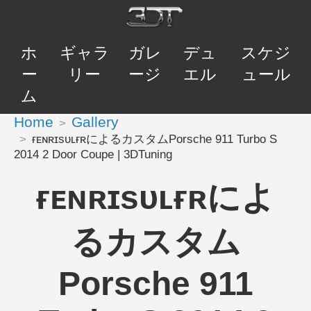
ホ
ギャラ
ガレ
デュ
スケジ
ー
リー
ージ
エル
ュール
ム
Home
Gallery
ғᴇɴʀɪsᴜʟғʀによるカスタムPorsche 911 Turbo S
2014 2 Door Coupe | 3DTuning
ғᴇɴʀɪsᴜʟғʀによ
るカスタム
Porsche 911