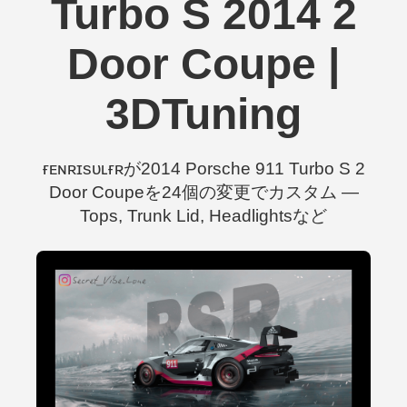
Turbo S 2014 2
Door Coupe |
3DTuning
ғᴇɴʀɪsᴜʟғʀが2014 Porsche 911 Turbo S 2
Door Coupeを24個の変更でカスタム —
Tops, Trunk Lid, Headlightsなど