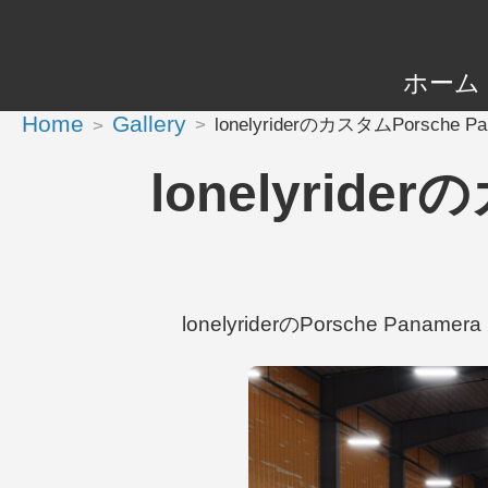
ホーム
Home
Gallery
lonelyriderのカスタムPorsche Pana
lonelyrider
lonelyriderのPorsche Panam