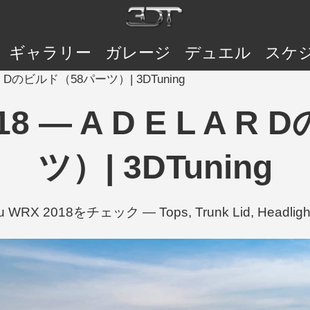
ギャラリー
ガレージ
デュエル
スケ
 A R Dのビルド（58パーツ）| 3DTuning
018 — A D E L A
ツ）| 3DTuning
u WRX 2018をチェック — Tops, Trunk Lid, Headli