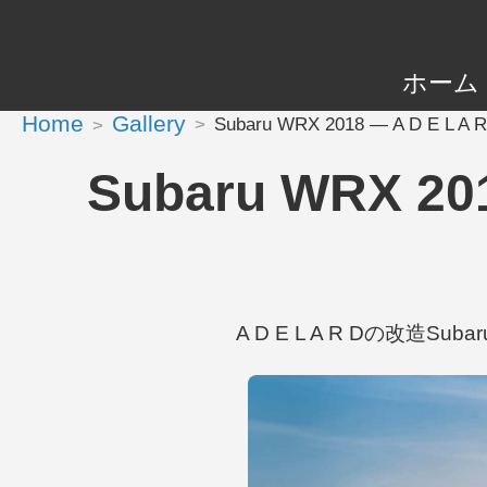
ホーム
Home
Gallery
Subaru WRX 2018 — A D E L
Subaru WRX 2
A D E L A R Dの改造Subar