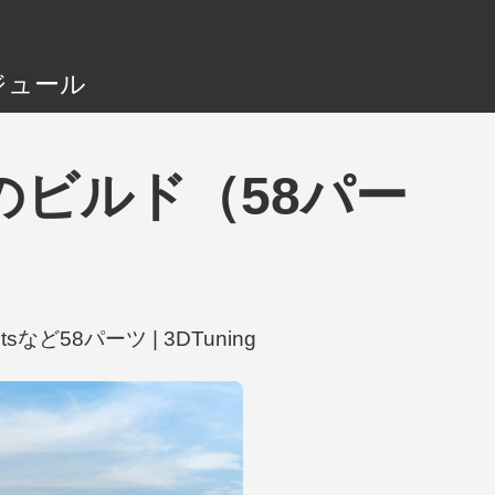
ジュール
 R Dのビルド（58パー
ghtsなど58パーツ | 3DTuning