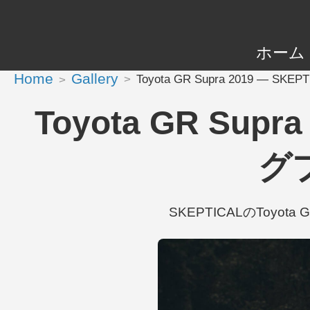
ホーム
Home
Gallery
Toyota GR Supra 2019 — 
Toyota GR Su
グプ
SKEPTICALのToyota 