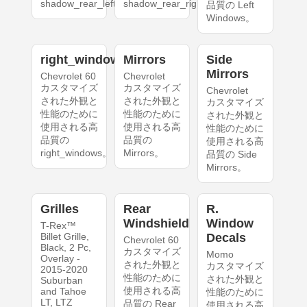
shadow_rear_left。
shadow_rear_right。
品質の Left
Windows。
right_windows
Mirrors
Side
Mirrors
Chevrolet 60
Chevrolet
カスタマイズ
カスタマイズ
Chevrolet
された外観と
された外観と
カスタマイズ
性能のために
性能のために
された外観と
使用される高
使用される高
性能のために
品質の
品質の
使用される高
right_windows。
Mirrors。
品質の Side
Mirrors。
Grilles
Rear
R.
Windshield
Window
T-Rex™
Billet Grille,
Decals
Chevrolet 60
Black, 2 Pc,
カスタマイズ
Momo
Overlay -
された外観と
カスタマイズ
2015-2020
性能のために
された外観と
Suburban
使用される高
and Tahoe
性能のために
LT, LTZ
品質の Rear
使用される高