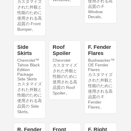
使用される高
カスタマイズ
品質の F.
された外観と
Window
性能のために
Decals。
使用される高
品質の Front
Bumper。
Side
Roof
F. Fender
Skirts
Spoiler
Flares
Chevrolet™
Chevrolet
Bushwacker™
Tahoe Black
OE Fender
カスタマイズ
Edition
Flares
された外観と
Package
カスタマイズ
性能のために
Side Skirts
された外観と
使用される高
カスタマイズ
性能のために
品質の Roof
された外観と
使用される高
Spoiler。
性能のために
品質の F.
使用される高
Fender
品質の Side
Flares。
Skirts。
R. Fender
Front
F. Right