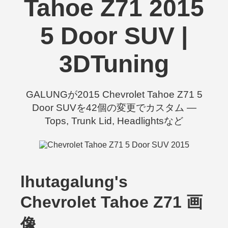
Tahoe Z71 2015
5 Door SUV |
3DTuning
GALUNGが2015 Chevrolet Tahoe Z71 5
Door SUVを42個の変更でカスタム —
Tops, Trunk Lid, Headlightsなど
lhutagalung's
Chevrolet Tahoe Z71 画
像