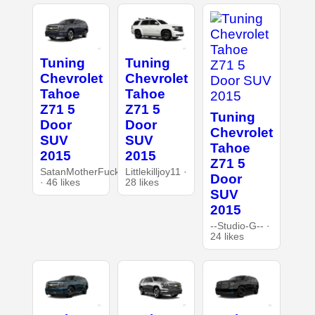
Tuning
Tuning
Chevrolet
Chevrolet
Tahoe
Tahoe
Z71 5
Z71 5
Tuning
Door
Door
Chevrolet
SUV
SUV
Tahoe
2015
2015
Z71 5
SatanMotherFucker
Littlekilljoy11 ·
Door
· 46 likes
28 likes
SUV
2015
--Studio-G-- ·
24 likes