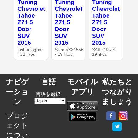
Tuning
Tuning
Tuning
Chevrolet
Chevrolet
Chevrolet
Tahoe
Tahoe
Tahoe
Z71 5
Z71 5
Z71 5
Door
Door
Door
SUV
SUV
SUV
2015
2015
2015
joshuajaguar
SilentaXX1556
SAIF.GIZZY ·
· 22 likes
· 19 likes
19 likes
ナビゲ
言語
モバイル
私たちと
ーショ
アプリ
つながり
言語を選択:
ン
ましょう
プロジ
ェクト
につい