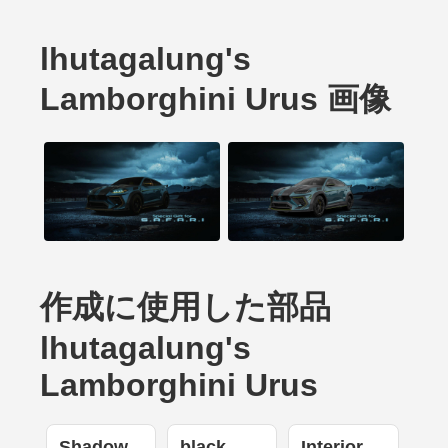
lhutagalung's
Lamborghini Urus 画像
作成に使用した部品
lhutagalung's
Lamborghini Urus
Shadow
black
Interior