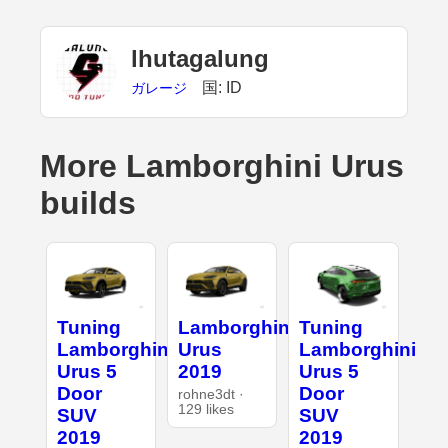
lhutagalung
国: ID
ガレージ
More Lamborghini Urus
builds
Tuning
Lamborghini
Tuning
Lamborghini
Urus
Lamborghini
Urus 5
2019
Urus 5
Door
Door
rohne3dt ·
129 likes
SUV
SUV
2019
2019