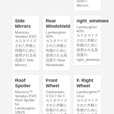
品質の
Mirrors。
Side
Rear
right_windows
Mirrors
Windshield
Lamborghini
40%
Mansory
Lamborghini
カスタマイズ
Venatus EVO
40%
された外観と
カスタマイズ
カスタマイズ
性能のために
された外観と
された外観と
使用される高
性能のために
性能のために
品質の
使用される高
使用される高
right_windows。
品質の Side
品質の Rear
Mirrors。
Windshield。
Roof
Front
F. Right
Spoiler
Wheel
Wheel
Mansory™
Carbonado-
Lamborghini™
Venatus EVO
V CV.7 Air C
Urus
Roof Spoiler
カスタマイズ
カスタマイズ
for
された外観と
された外観と
Lamborghini
性能のために
性能のために
URUS