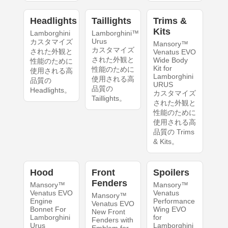
Headlights
Taillights
Trims &
Kits
Lamborghini
Lamborghini™
Urus
カスタマイズ
Mansory™
カスタマイズ
された外観と
Venatus EVO
された外観と
Wide Body
性能のために
Kit for
性能のために
使用される高
Lamborghini
使用される高
品質の
URUS
品質の
Headlights。
カスタマイズ
Taillights。
された外観と
性能のために
使用される高
品質の Trims
& Kits。
Hood
Front
Spoilers
Fenders
Mansory™
Mansory™
Venatus EVO
Venatus
Mansory™
Engine
Performance
Venatus EVO
Bonnet For
Wing EVO
New Front
Lamborghini
for
Fenders with
Urus
Lamborghini