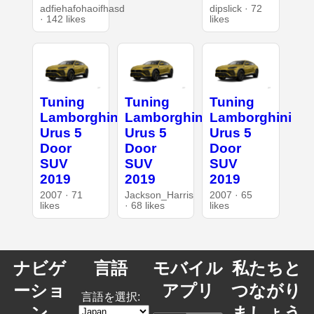
adfiehafohaoifhasd
dipslick · 72
· 142 likes
likes
Tuning
Tuning
Tuning
Lamborghini
Lamborghini
Lamborghini
Urus 5
Urus 5
Urus 5
Door
Door
Door
SUV
SUV
SUV
2019
2019
2019
2007 · 71
Jackson_Harris
2007 · 65
likes
· 68 likes
likes
ナビゲ
言語
モバイル
私たちと
ーショ
アプリ
つながり
言語を選択:
ン
ましょう