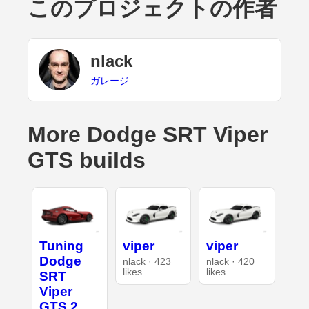
このプロジェクトの作者
nlack
ガレージ
More Dodge SRT Viper
GTS builds
Tuning
viper
viper
Dodge
nlack · 423
nlack · 420
likes
likes
SRT
Viper
GTS 2