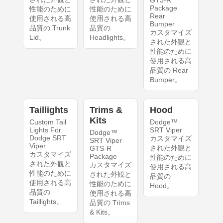
GT3-R
Package
性能のために
性能のために
Rear
使用される高
使用される高
Bumper
品質の Trunk
品質の
カスタマイズ
Lid。
Headlights。
された外観と
性能のために
使用される高
品質の Rear
Bumper。
Taillights
Trims &
Hood
Kits
Custom Tail
Dodge™
Lights For
SRT Viper
Dodge™
Dodge SRT
カスタマイズ
SRT Viper
Viper
された外観と
GTS-R
カスタマイズ
Package
性能のために
された外観と
カスタマイズ
使用される高
性能のために
された外観と
品質の
使用される高
性能のために
Hood。
品質の
使用される高
Taillights。
品質の Trims
& Kits。