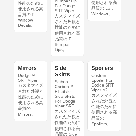
Bumper Lip
使用される高
性能のために
For Dodge
品質の Left
使用される高
SRT Viper
Windows。
品質の F.
カスタマイズ
Window
された外観と
Decals。
性能のために
使用される高
品質の F.
Bumper
Lips。
Mirrors
Side
Spoilers
Skirts
Dodge™
Custom
SRT Viper
Spoiler For
Seibon
Dodge SRT
カスタマイズ
Carbon™
Viper V2
された外観と
FT-Style
カスタマイズ
Side Skirts
性能のために
された外観と
For Dodge
使用される高
Viper SRT
性能のために
品質の
カスタマイズ
使用される高
Mirrors。
された外観と
品質の
性能のために
Spoilers。
使用される高
品質の Side