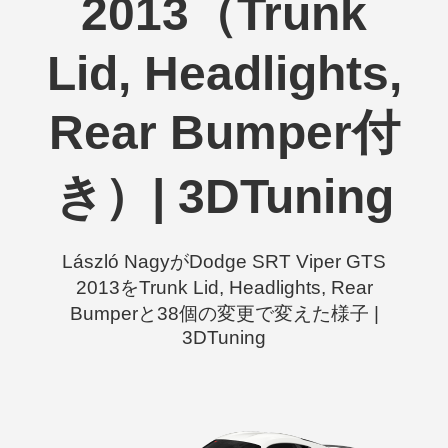
2013（Trunk
Lid, Headlights,
Rear Bumper付
き）| 3DTuning
László NagyがDodge SRT Viper GTS
2013をTrunk Lid, Headlights, Rear
Bumperと38個の変更で変えた様子 |
3DTuning