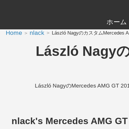
ホーム
Home
nlack
László NagyのカスタムMercedes AMG
László Nagy
László NagyのMercedes AMG GT 2
nlack's Mercedes AMG G