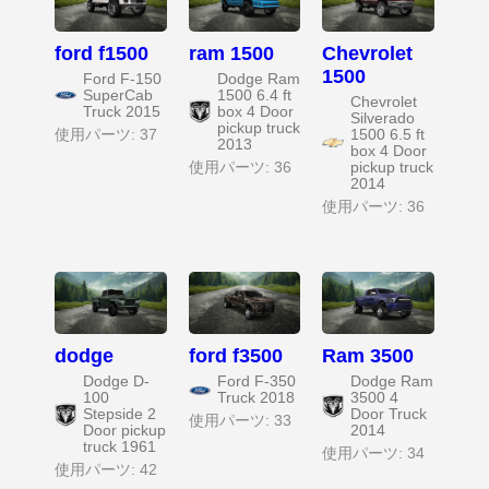
ford f1500
ram 1500
Chevrolet
1500
Ford F-150
Dodge Ram
SuperCab
1500 6.4 ft
Chevrolet
Truck 2015
box 4 Door
Silverado
pickup truck
使用パーツ: 37
1500 6.5 ft
2013
box 4 Door
使用パーツ: 36
pickup truck
2014
使用パーツ: 36
dodge
ford f3500
Ram 3500
Dodge D-
Ford F-350
Dodge Ram
100
Truck 2018
3500 4
Stepside 2
Door Truck
使用パーツ: 33
Door pickup
2014
truck 1961
使用パーツ: 34
使用パーツ: 42