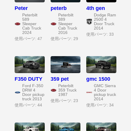
Peter
peterb
4th gen
Peterbilt
Peterbilt
Dodge Ram
589
389
2500 4
Sleeper
Sleeper
Door Truck
Cab Truck
Cab Truck
2014
2024
2016
使用パーツ: 33
使用パーツ: 47
使用パーツ: 29
F350 DUTY
359 pet
gmc 1500
Ford F-350
Peterbilt
GMC Sierra
DRW 4
359 Truck
4 Door
Door pickup
1987
pickup truck
truck 2013
2014
使用パーツ: 23
使用パーツ: 44
使用パーツ: 34