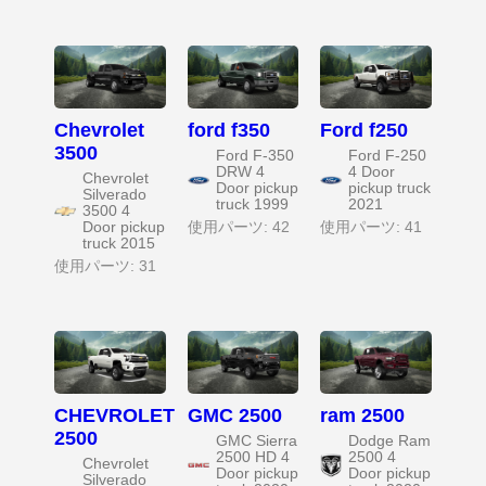
Chevrolet
ford f350
Ford f250
3500
Ford F-350
Ford F-250
DRW 4
4 Door
Chevrolet
Door pickup
pickup truck
Silverado
truck 1999
2021
3500 4
Door pickup
使用パーツ: 42
使用パーツ: 41
truck 2015
使用パーツ: 31
CHEVROLET
GMC 2500
ram 2500
2500
GMC Sierra
Dodge Ram
2500 HD 4
2500 4
Chevrolet
Door pickup
Door pickup
Silverado