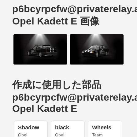
p6bcyrpcfw@privaterelay.
Opel Kadett E 画像
作成に使用した部品
p6bcyrpcfw@privaterelay.
Opel Kadett E
Shadow
black
Wheels
Opel
Opel
Team