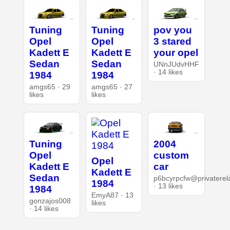
Tuning
Tuning
pov you
Opel
Opel
3 stared
Kadett E
Kadett E
your opel
Sedan
Sedan
UNnJUdvHHF
· 14 likes
1984
1984
amgs65 · 29
amgs65 · 27
likes
likes
Tuning
2004
Opel
custom
Opel
Kadett E
car
Kadett E
Sedan
p6bcyrpcfw@privaterel
1984
· 13 likes
1984
EmyA87 · 13
gonzajos008
likes
· 14 likes