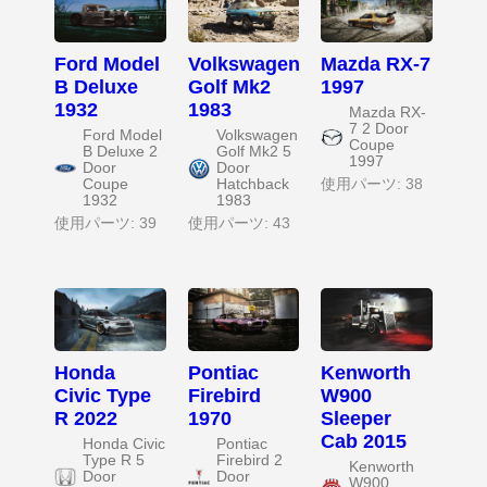
Ford Model
Volkswagen
Mazda RX-7
B Deluxe
Golf Mk2
1997
1932
1983
Mazda RX-
7 2 Door
Ford Model
Volkswagen
Coupe
B Deluxe 2
Golf Mk2 5
1997
Door
Door
Coupe
Hatchback
使用パーツ: 38
1932
1983
使用パーツ: 39
使用パーツ: 43
Honda
Pontiac
Kenworth
Civic Type
Firebird
W900
R 2022
1970
Sleeper
Cab 2015
Honda Civic
Pontiac
Type R 5
Firebird 2
Kenworth
Door
Door
W900