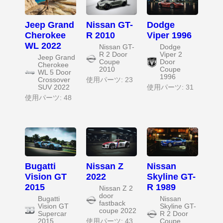
Jeep Grand
Nissan GT-
Dodge
Cherokee
R 2010
Viper 1996
WL 2022
Nissan GT-
Dodge
R 2 Door
Viper 2
Jeep Grand
Coupe
Door
Cherokee
2010
Coupe
WL 5 Door
1996
Crossover
使用パーツ: 23
SUV 2022
使用パーツ: 31
使用パーツ: 48
Bugatti
Nissan Z
Nissan
Vision GT
2022
Skyline GT-
2015
R 1989
Nissan Z 2
door
Bugatti
Nissan
fastback
Vision GT
Skyline GT-
coupe 2022
Supercar
R 2 Door
2015
使用パーツ: 43
Coupe