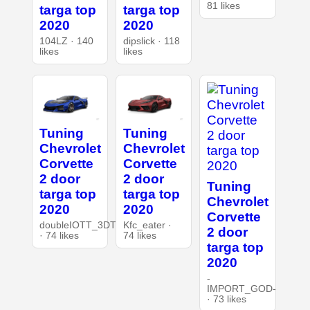
81 likes
targa top
targa top
2020
2020
104LZ · 140
dipslick · 118
likes
likes
Tuning
Tuning
Chevrolet
Chevrolet
Corvette
Corvette
2 door
2 door
Tuning
targa top
targa top
Chevrolet
2020
2020
Corvette
doubleIOTT_3DT
Kfc_eater ·
2 door
· 74 likes
74 likes
targa top
2020
-
IMPORT_GOD-
· 73 likes