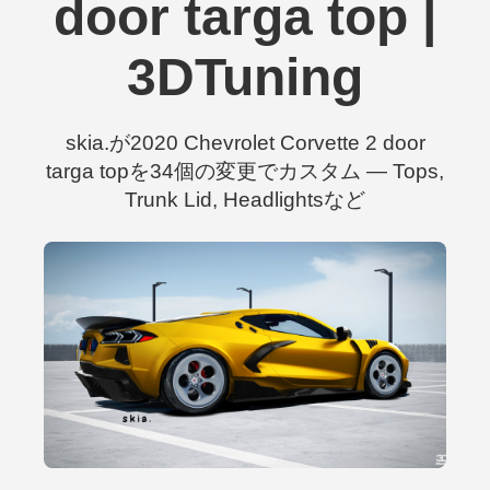
door targa top |
3DTuning
skia.が2020 Chevrolet Corvette 2 door
targa topを34個の変更でカスタム — Tops,
Trunk Lid, Headlightsなど