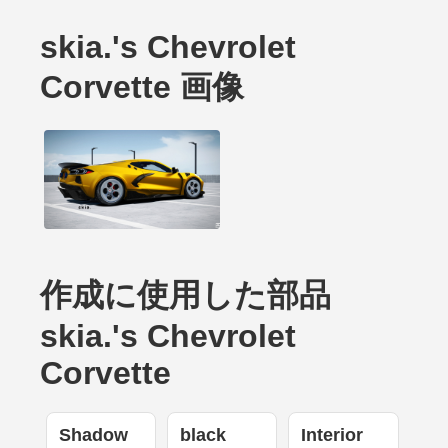
skia.'s Chevrolet
Corvette 画像
作成に使用した部品
skia.'s Chevrolet
Corvette
Shadow
black
Interior