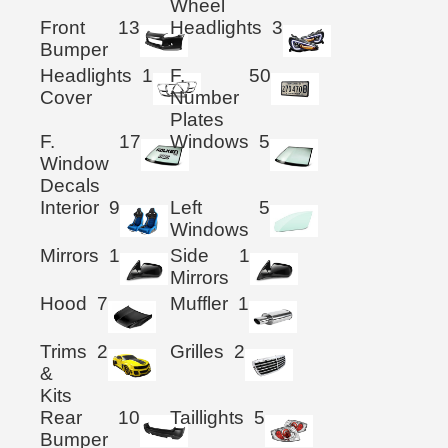
Wheel
Front
13
Headlights
3
Bumper
Headlights
1
F.
50
Cover
Number
Plates
F.
17
Windows
5
Window
Decals
Interior
9
Left
5
Windows
Mirrors
1
Side
1
Mirrors
Hood
7
Muffler
1
Trims
2
Grilles
2
&
Kits
Rear
10
Taillights
5
Bumper