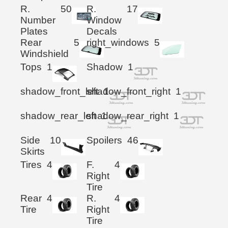
R.
50
R.
17
Number
Window
Plates
Decals
Rear
5
right_windows
5
Windshield
Tops
1
Shadow
1
shadow_front_left
shadow_front_right
1
1
shadow_rear_left
shadow_rear_right
1
1
Side
10
Spoilers
46
Skirts
Tires
4
F.
4
Right
Tire
Rear
4
R.
4
Tire
Right
Tire