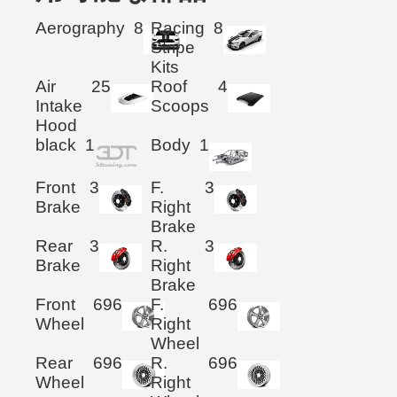
Aerography
8
Racing
8
Stripe
Kits
Air
25
Roof
4
Intake
Scoops
Hood
black
1
Body
1
Front
3
F.
3
Brake
Right
Brake
Rear
3
R.
3
Brake
Right
Brake
Front
696
F.
696
Wheel
Right
Wheel
Rear
696
R.
696
Wheel
Right