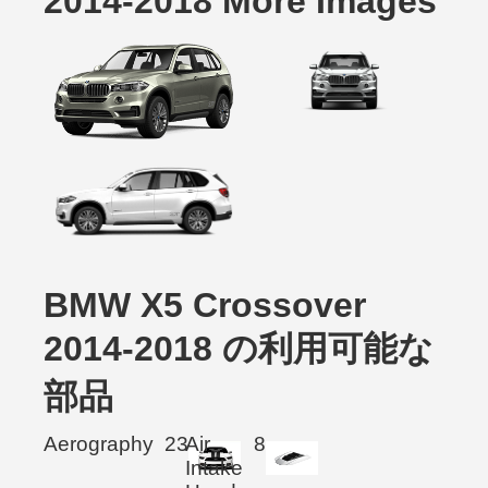
2014-2018 More Images
BMW X5 Crossover
2014-2018 の利用可能な
部品
Aerography
23
Air
8
Intake