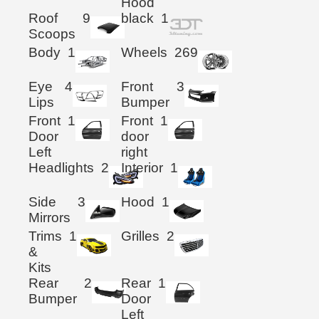
Hood
Roof
9
black
1
Scoops
Body
1
Wheels
269
Eye
4
Front
3
Lips
Bumper
Front
1
Front
1
Door
door
Left
right
Headlights
2
Interior
1
Side
3
Hood
1
Mirrors
Trims
1
Grilles
2
&
Kits
Rear
2
Rear
1
Bumper
Door
Left