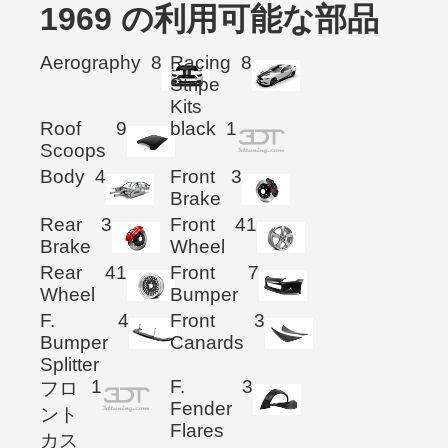
1969 の利用可能な部品
Aerography
8
Racing
8
Stripe
Kits
Roof
9
black
1
Scoops
Body
4
Front
3
Brake
Rear
3
Front
41
Brake
Wheel
Rear
41
Front
7
Wheel
Bumper
F.
4
Front
3
Bumper
Canards
Splitter
1
F.
3
フロ
Fender
ント
Flares
カス