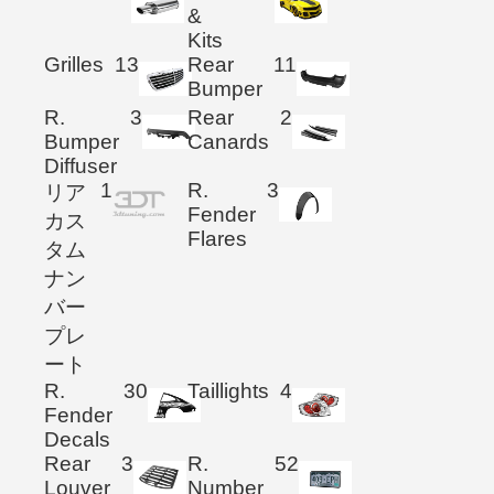
&
Kits
Grilles
13
Rear
11
Bumper
R.
3
Rear
2
Bumper
Canards
Diffuser
1
R.
3
リア
Fender
カス
Flares
タム
ナン
バー
プレ
ート
R.
30
Taillights
4
Fender
Decals
Rear
3
R.
52
Louver
Number