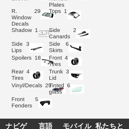
Plates
R.
29
Tops
1
Window
Decals
Shadow
1
Side
2
Canards
Side
3
Side
6
Lips
Skirts
Spoilers
18
Front
4
Tires
Rear
4
Trunk
3
Tires
Lid
Vinyl/Decals
29
Tinted
6
glass
Front
5
Fenders
ナビゲ
言語
モバイル
私たちと