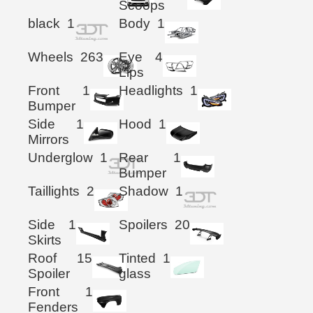
Scoops
black
1
Body
1
Wheels
263
Eye
4
Lips
Front
1
Headlights
1
Bumper
Side
1
Hood
1
Mirrors
Underglow
1
Rear
1
Bumper
Taillights
2
Shadow
1
Side
1
Spoilers
20
Skirts
Roof
15
Tinted
1
Spoiler
glass
Front
1
Fenders