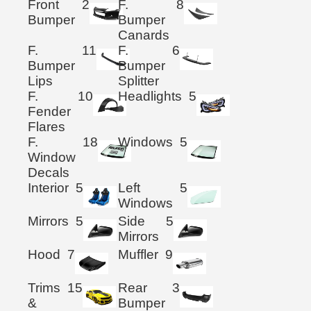
Front
2
F.
8
Bumper
Bumper
Canards
F.
11
F.
6
Bumper
Bumper
Lips
Splitter
F.
10
Headlights
5
Fender
Flares
F.
18
Windows
5
Window
Decals
Interior
5
Left
5
Windows
Mirrors
5
Side
5
Mirrors
Hood
7
Muffler
9
Trims
15
Rear
3
&
Bumper