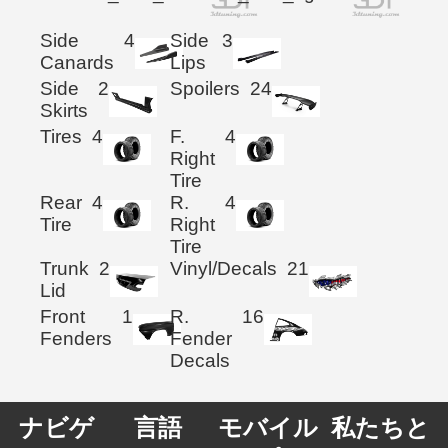
Side
4
Side
3
Canards
Lips
Side
2
Spoilers
24
Skirts
Tires
4
F.
4
Right
Tire
Rear
4
R.
4
Tire
Right
Tire
Trunk
2
Vinyl/Decals
21
Lid
Front
1
R.
16
Fenders
Fender
Decals
ナビゲ
言語
モバイル
私たちと