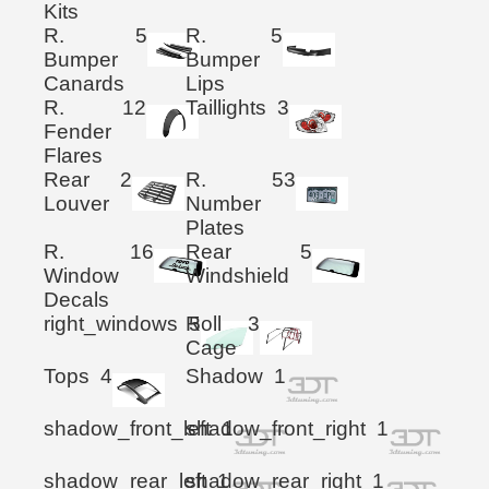
Kits
R.
5
R.
5
Bumper
Bumper
Canards
Lips
R.
12
Taillights
3
Fender
Flares
Rear
2
R.
53
Louver
Number
Plates
R.
16
Rear
5
Window
Windshield
Decals
right_windows
Roll
5
3
Cage
Tops
4
Shadow
1
shadow_front_left
shadow_front_right
1
1
shadow_rear_left
shadow_rear_right
1
1