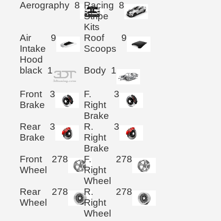
Aerography
8
Racing
8
Stripe
Kits
Air
9
Roof
9
Intake
Scoops
Hood
black
1
Body
1
Front
3
F.
3
Brake
Right
Brake
Rear
3
R.
3
Brake
Right
Brake
Front
278
F.
278
Wheel
Right
Wheel
Rear
278
R.
278
Wheel
Right
Wheel