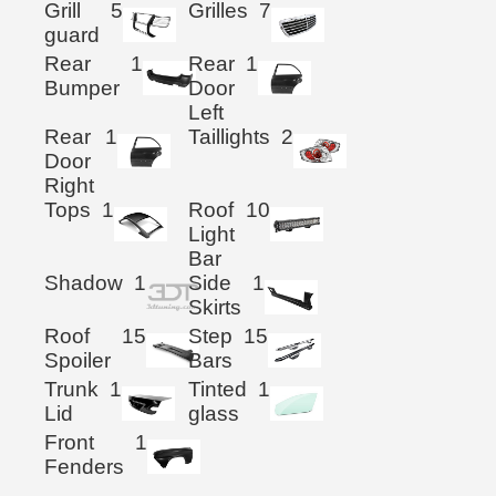
Grill
5
Grilles
7
guard
Rear
1
Rear
1
Bumper
Door
Left
Rear
1
Taillights
2
Door
Right
Tops
1
Roof
10
Light
Bar
Shadow
1
Side
1
Skirts
Roof
15
Step
15
Spoiler
Bars
Trunk
1
Tinted
1
Lid
glass
Front
1
Fenders