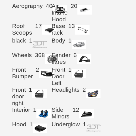
Aerography
40
Air
20
Intake
Hood
Roof
17
Base
13
Scoops
rack
black
1
Body
1
Wheels
368
Fender
6
flares
Front
2
Front
1
Bumper
Door
Left
Front
1
Headlights
2
door
right
Interior
1
Side
12
Mirrors
Hood
1
Underglow
1