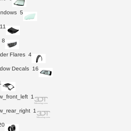
Windows
5
11
8
der Flares
4
ndow Decals
16
1
_front_left
1
_rear_right
1
20