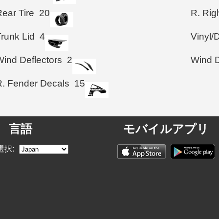
ear Tire
20
R. Righ
Trunk Lid
4
Vinyl/
Wind Deflectors
2
Wind D
R. Fender Decals
15
言語
モバイルアプリ
選択: