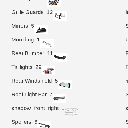
Grille Guards
13
I
Mirrors
5
S
Moulding
1
Rear Bumper
11
Taillights
29
Rear Windshield
5
Roof Light Bar
7
shadow_front_right
1
Spoilers
6