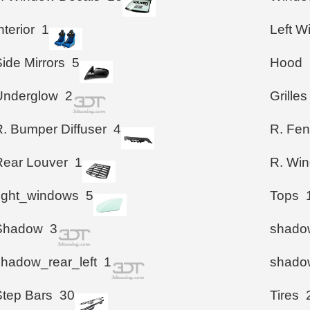
nterior
1
Left 
ide Mirrors
5
Hood
Underglow
2
Grilles
R. Bumper Diffuser
4
R. Fen
Rear Louver
1
R. Wi
right_windows
5
Tops
Shadow
3
shadow
shadow_rear_left
1
shadow
Step Bars
30
Tires