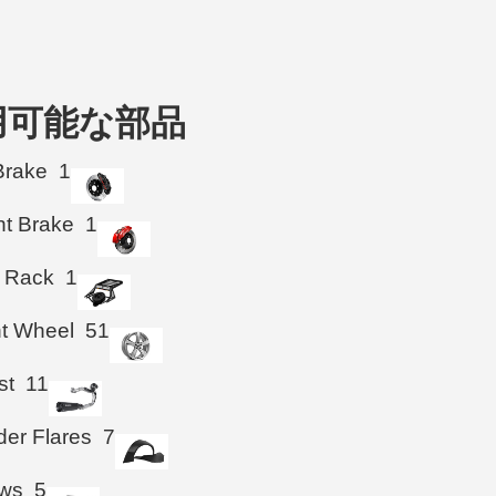
 の利用可能な部品
Brake
1
ht Brake
1
 Rack
1
ht Wheel
51
st
11
der Flares
7
ws
5