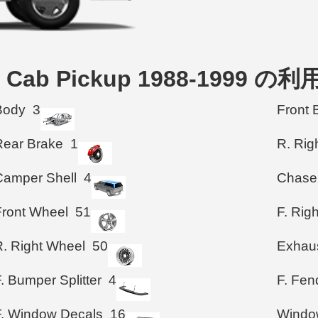
ded Cab Pickup 1988-1999
Body
3
Front 
Rear Brake
1
R. Rig
Camper Shell
4
Chase
Front Wheel
51
F. Rig
R. Right Wheel
50
Exhau
. Bumper Splitter
4
F. Fen
F. Window Decals
16
Windo