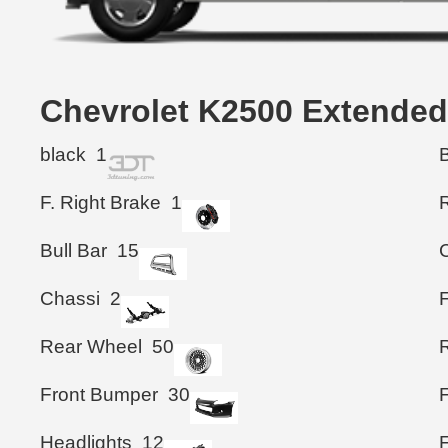
Chevrolet K2500 Exten
black
1
F. Right Brake
1
Bull Bar
15
Chassi
2
Rear Wheel
50
Front Bumper
30
F
Headlights
12