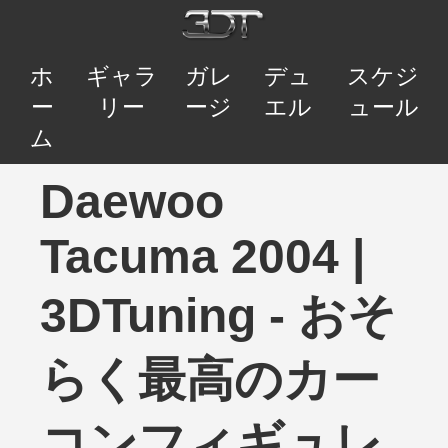
ホ
ギャラ
ガレ
デュ
スケジ
ー
リー
ージ
エル
ュール
ム
Daewoo
Tacuma 2004 |
3DTuning - おそ
らく最高のカー
コンフィギュレ