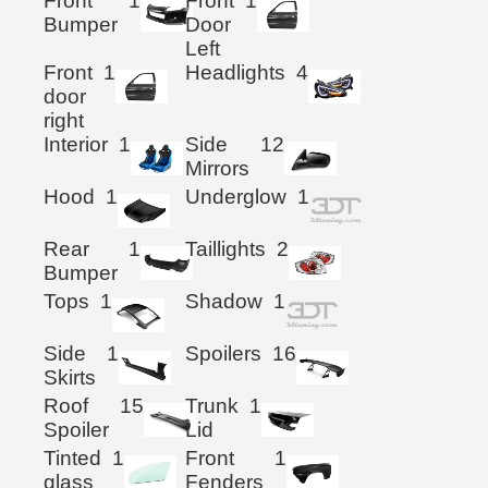
Front
1
Front
1
Bumper
Door
Left
Front
1
Headlights
4
door
right
Interior
1
Side
12
Mirrors
Hood
1
Underglow
1
Rear
1
Taillights
2
Bumper
Tops
1
Shadow
1
Side
1
Spoilers
16
Skirts
Roof
15
Trunk
1
Spoiler
Lid
Tinted
1
Front
1
glass
Fenders