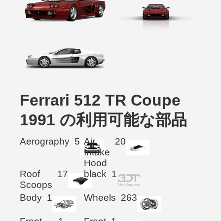
Ferrari 512 TR Coupe
1991 の利用可能な部品
Aerography
5
Air
20
Intake
Hood
Roof
17
black
1
Scoops
Body
1
Wheels
263