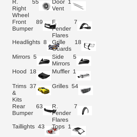
R.
55
Door
1
Right
Vent
Wheel
Front
89
F.
7
Bumper
Fender
Flares
Headlights
8
Grille
18
Guards
Mirrors
5
Side
5
Mirrors
Hood
18
Muffler
1
Trims
37
Grilles
54
&
Kits
Rear
63
R.
7
Bumper
Fender
Flares
Taillights
43
Tops
1