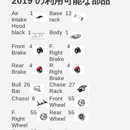
2019 の利用可能な部品
Air
1
Base
12
Intake
rack
Hood
black
1
Body
1
Front
4
F.
4
Brake
Right
Brake
Rear
4
R.
4
Brake
Right
Brake
Bull
26
Chase
27
Bar
Rack
Chassi
8
Front
55
Wheel
F.
55
Rear
55
Right
Wheel
Wheel