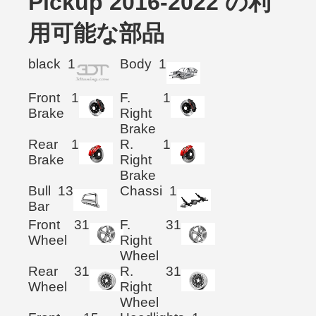
Pickup 2016-2022 の利
用可能な部品
black
1
Body
1
Front
1
F.
1
Brake
Right
Brake
Rear
1
R.
1
Brake
Right
Brake
Bull
13
Chassi
1
Bar
Front
31
F.
31
Wheel
Right
Wheel
Rear
31
R.
31
Wheel
Right
Wheel