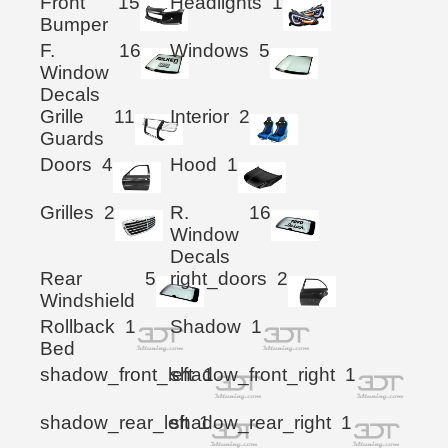
Front
15
Headlights
1
Bumper
F.
16
Windows
5
Window
Decals
Grille
11
Interior
2
Guards
Doors
4
Hood
1
Grilles
2
R.
16
Window
Decals
Rear
5
right_doors
2
Windshield
Rollback
1
Shadow
1
Bed
shadow_front_left
shadow_front_right
1
1
shadow_rear_left
shadow_rear_right
1
1