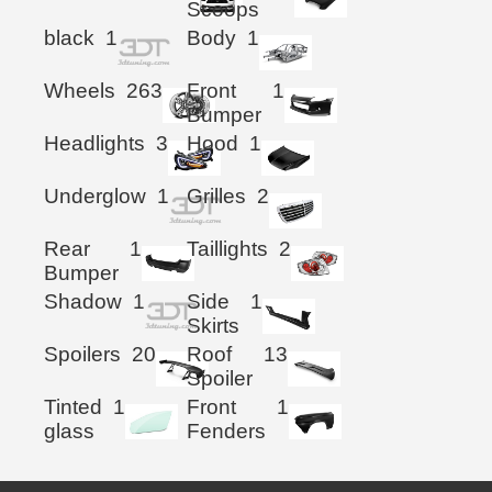
Scoops
black
1
Body
1
Wheels
263
Front
1
Bumper
Headlights
3
Hood
1
Underglow
1
Grilles
2
Rear
1
Taillights
2
Bumper
Shadow
1
Side
1
Skirts
Spoilers
20
Roof
13
Spoiler
Tinted
1
Front
1
glass
Fenders