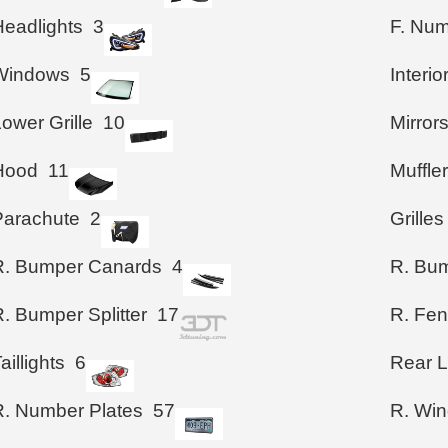
Headlights
3
F. Num
Windows
5
Interio
ower Grille
10
Mirror
Hood
11
Muffle
Parachute
2
Grilles
R. Bumper Canards
4
R. Bum
. Bumper Splitter
17
R. Fen
aillights
6
Rear 
R. Number Plates
57
R. Wi