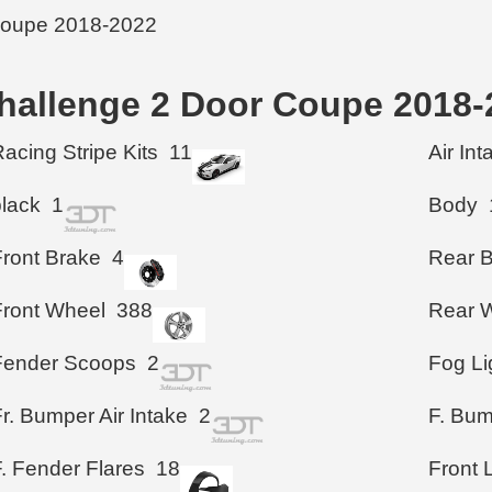
 Challenge 2 Door Coupe 
acing Stripe Kits
11
Air In
black
1
Body
Front Brake
4
Rear 
Front Wheel
388
Rear 
Fender Scoops
2
Fog Li
r. Bumper Air Intake
2
F. Bu
. Fender Flares
18
Front 