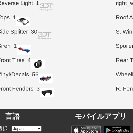
Reverse Light
1
right_
Tops
1
Roof A
ide Splitter
30
S. Wi
Siren
1
Spoile
ront Tires
4
Rear T
Vinyl/Decals
56
Wheel
Front Fenders
3
R. Fen
言語
モバイルアプリ
選択: