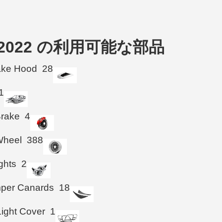
2018-2022 の利用可能な部品
take Hood
28
1
Brake
4
Wheel
388
ghts
2
mper Canards
18
Light Cover
1