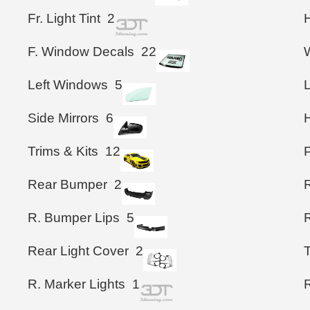
Fr. Light Tint
2
F. Window Decals
22
Left Windows
5
L
Side Mirrors
6
Trims & Kits
12
Rear Bumper
2
R. Bumper Lips
5
R
Rear Light Cover
2
T
R. Marker Lights
1