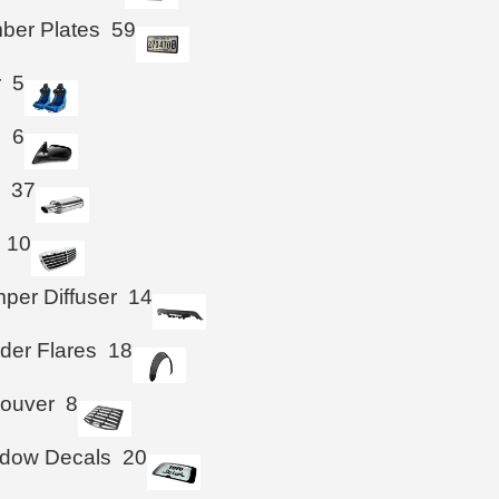
ber Plates
59
r
5
s
6
r
37
10
per Diffuser
14
der Flares
18
Louver
8
ndow Decals
20