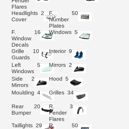
Fender
Flares
Headlights
2
F.
50
Cover
Number
Plates
F.
16
Windows
5
Window
Decals
Grille
10
Interior
9
Guards
Left
5
Mirrors
2
Windows
Side
2
Hood
5
Mirrors
Moulding
4
Grilles
34
Rear
20
R.
3
Bumper
Fender
Flares
Taillights
29
R.
50