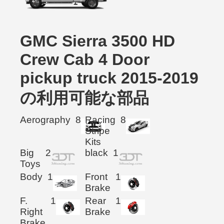
GMC Sierra 3500 HD
Crew Cab 4 Door
pickup truck 2015-2019
の利用可能な部品
Aerography
8
Racing
8
Stripe
Kits
Big
2
black
1
Toys
Body
1
Front
1
Brake
F.
1
Rear
1
Right
Brake
Brake