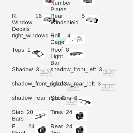
Number
Plates
R.
16
Rear
5
Window
Windshield
Decals
right_windows
Roll
5
4
Cage
Tops
1
Roof
8
Light
Bar
Shadow
3
shadow_front_left
3
shadow_front_right
shadow_rear_left
3
3
shadow_rear_right
Spoilers
3
6
Step
20
Tires
24
Bars
F.
24
Rear
24
Right
Tire