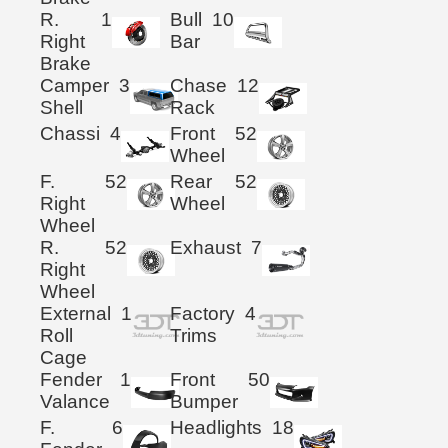
R.
1
Bull
10
Right
Bar
Brake
Camper
3
Chase
12
Shell
Rack
Chassi
4
Front
52
Wheel
F.
52
Rear
52
Right
Wheel
Wheel
R.
52
Exhaust
7
Right
Wheel
External
1
Factory
4
Roll
Trims
Cage
Fender
1
Front
50
Valance
Bumper
F.
6
Headlights
18