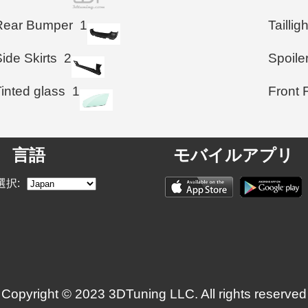
Rear Bumper
1
Taillig
ide Skirts
2
Spoile
inted glass
1
Front 
言語
モバイルアプリ
選択:
Copyright © 2023 3DTuning LLC. All rights reserved