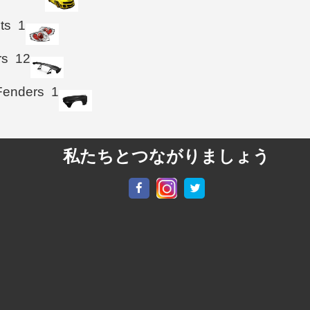
hts
1
rs
12
Fenders
1
私たちとつながりましょう