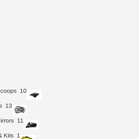
Scoops
10
s
13
irrors
11
& Kits
1