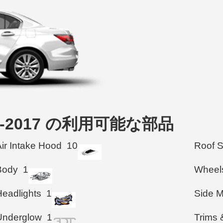
2012-2017 の利用可能な部品
Air Intake Hood
10
Roof 
Body
1
Wheel
Headlights
1
Side M
Underglow
1
Trims 