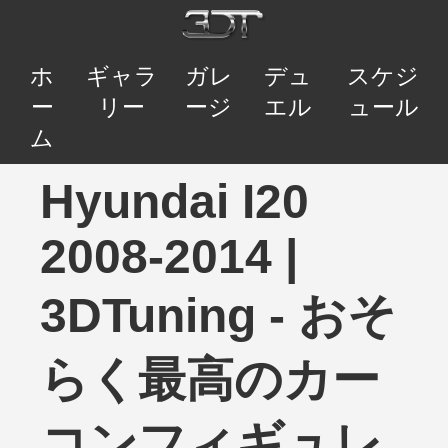
ホ
ギャラ
ガレ
デュ
スケジ
ー
リー
ージ
エル
ュール
ム
Hyundai I20
2008-2014 |
3DTuning - おそ
らく最高のカー
コンフィギュレ