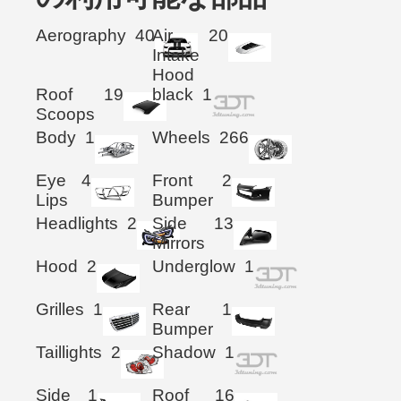
Aerography
40
Air
20
Intake
Hood
Roof
19
black
1
Scoops
Body
1
Wheels
266
Eye
4
Front
2
Lips
Bumper
Headlights
2
Side
13
Mirrors
Hood
2
Underglow
1
Grilles
1
Rear
1
Bumper
Taillights
2
Shadow
1
Side
1
Roof
16