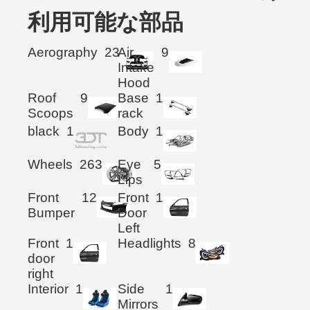
利用可能な部品
Aerography
23
Air
9
Intake
Hood
Roof
9
Base
1
Scoops
rack
black
1
Body
1
Wheels
263
Eye
5
Lips
Front
12
Front
1
Bumper
Door
Left
Front
1
Headlights
8
door
right
Interior
1
Side
1
Mirrors