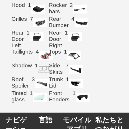
Hood
1
Rocker
2
bars
Grilles
7
Rear
4
Bumper
Rear
1
Rear
1
Door
Door
Left
Right
Taillights
4
Tops
1
Shadow
1
Side
7
Skirts
Roof
3
Trunk
1
Spoiler
Lid
Tinted
1
Front
1
glass
Fenders
ナビゲ
言語
モバイル
私たちと