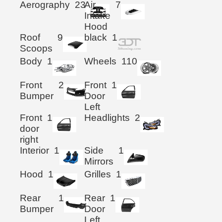
Aerography
23
Air
7
Intake
Hood
Roof
9
black
1
Scoops
Body
1
Wheels
110
Front
2
Front
1
Bumper
Door
Left
Front
1
Headlights
2
door
right
Interior
1
Side
1
Mirrors
Hood
1
Grilles
1
Rear
1
Rear
1
Bumper
Door
Left