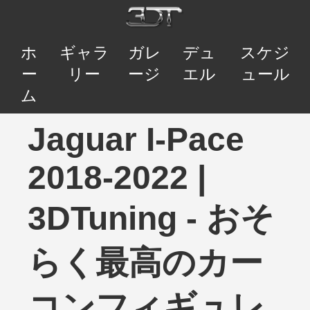
ホ
ギャラ
ガレ
デュ
スケジ
ー
リー
ージ
エル
ュール
ム
Jaguar I-Pace
2018-2022 |
3DTuning - おそ
らく最高のカー
コンフィギュレ