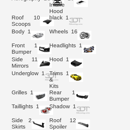
Intake
Hood
Roof
10
black
1
Scoops
Body
1
Wheels
16
Front
1
Headlights
1
Bumper
Side
11
Hood
1
Mirrors
Underglow
1
Trims
1
&
Kits
Grilles
1
Rear
1
Bumper
Taillights
1
Shadow
1
Side
2
Roof
12
Skirts
Spoiler