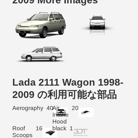
2009 More Images
Lada 2111 Wagon 1998-
2009 の利用可能な部品
Aerography
40
Air
20
Intake
Hood
Roof
16
black
1
Scoops