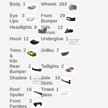
Body
1
Wheels
263
Eye
3
Front
29
Lips
Bumper
Headlights
8
Side
12
Mirrors
Hood
12
Underglow
1
Trims
2
Grilles
7
&
Kits
Rear
2
Taillights
2
Bumper
Shadow
1
Side
18
Skirts
Roof
16
Tinted
1
Spoiler
glass
Front
2
Fenders