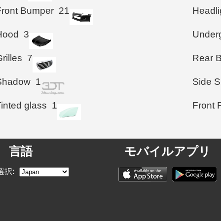
Front Bumper
21
Headli
Hood
3
Under
rilles
7
Rear 
Shadow
1
Side S
inted glass
1
Front 
言語
モバイルアプリ
選択: