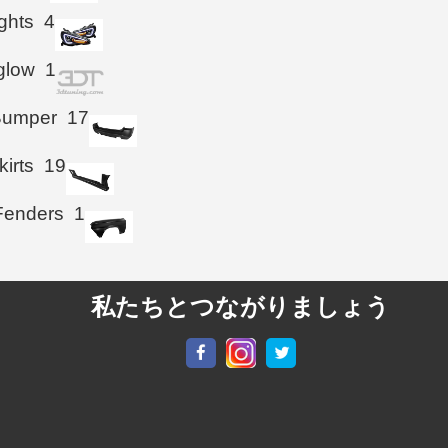
ghts
4
glow
1
Bumper
17
kirts
19
Fenders
1
私たちとつながりましょう