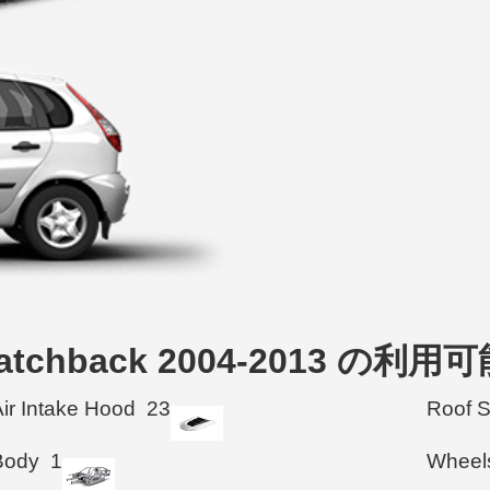
or Hatchback 2004-2013 の
Air Intake Hood
23
Roof 
Body
1
Wheel