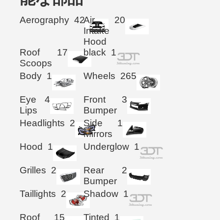
Aerography
42
Air
20
Intake
Hood
Roof
17
black
1
Scoops
Body
1
Wheels
265
Eye
4
Front
3
Lips
Bumper
Headlights
2
Side
1
Mirrors
Hood
1
Underglow
1
Grilles
2
Rear
2
Bumper
Taillights
2
Shadow
1
Roof
15
Tinted
1