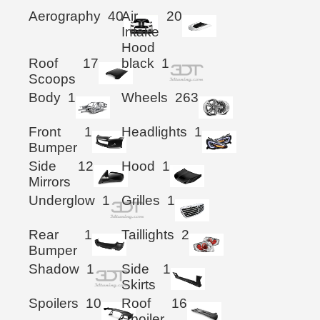
Aerography
40
Air
20
Intake
Hood
Roof
17
black
1
Scoops
Body
1
Wheels
263
Front
1
Headlights
1
Bumper
Side
12
Hood
1
Mirrors
Underglow
1
Grilles
1
Rear
1
Taillights
2
Bumper
Shadow
1
Side
1
Skirts
Spoilers
10
Roof
16
Spoiler