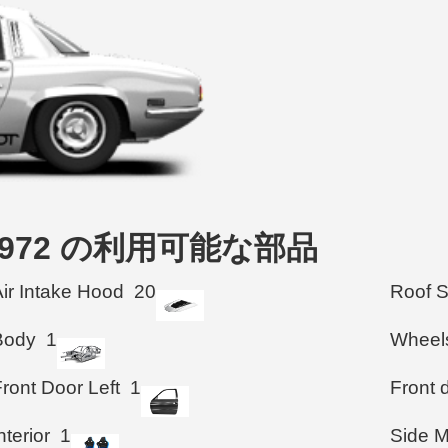
upe 1972 の利用可能な部品
Air Intake Hood
20
Roof 
Body
1
Wheel
ront Door Left
1
Front d
nterior
1
Side M