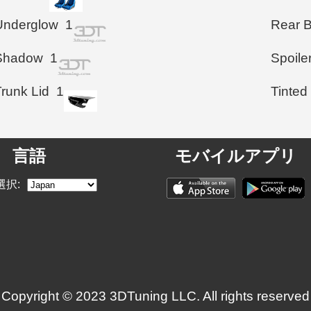
Underglow
1
Rear 
Shadow
1
Spoile
Trunk Lid
1
Tinted
言語
モバイルアプリ
選択:
Copyright © 2023 3DTuning LLC. All rights reserved