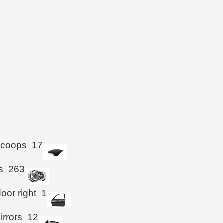
Scoops
17
s
263
oor right
1
irrors
12