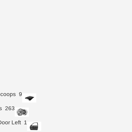
Scoops
9
s
263
Door Left
1