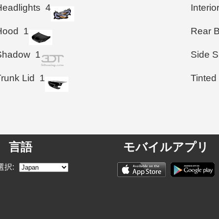
Headlights
4
Interio
Hood
1
Rear 
Shadow
1
Side S
Trunk Lid
1
Tinted
言語
モバイルアプリ
選択: