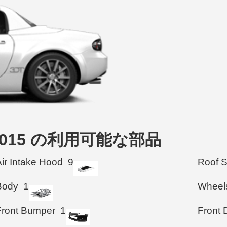
05-2015 の利用可能な部品
Air Intake Hood
9
Roof 
Body
1
Wheel
Front Bumper
1
Front 