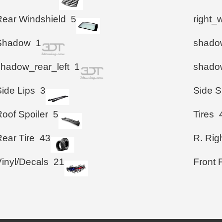
Rear Windshield
5
right_
Shadow
1
shadow
shadow_rear_left
1
shadow
Side Lips
3
Side S
Roof Spoiler
5
Tires
ear Tire
43
R. Righ
Vinyl/Decals
21
Front 