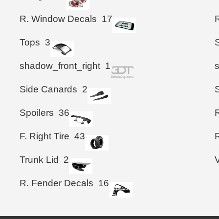
R. Window Decals
17
Tops
3
shadow_front_right
1
Side Canards
2
Spoilers
36
F. Right Tire
43
R
Trunk Lid
2
R. Fender Decals
16