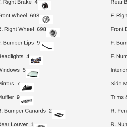
. Right Brake
4
Rear 
Front Wheel
698
F. Rig
R. Right Wheel
698
Front
F. Bumper Lips
9
F. Bum
Headlights
4
F. Num
Windows
5
Interio
irrors
7
Side M
uffler
9
Trims 
R. Bumper Canards
2
R. Fen
Rear Louver
1
R. Num