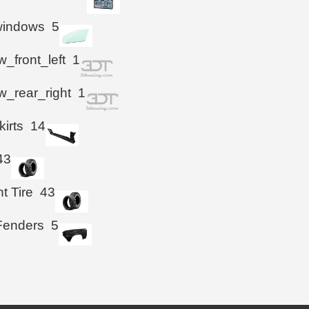
windows
5
_front_left
1
_rear_right
1
kirts
14
43
t Tire
43
Fenders
5