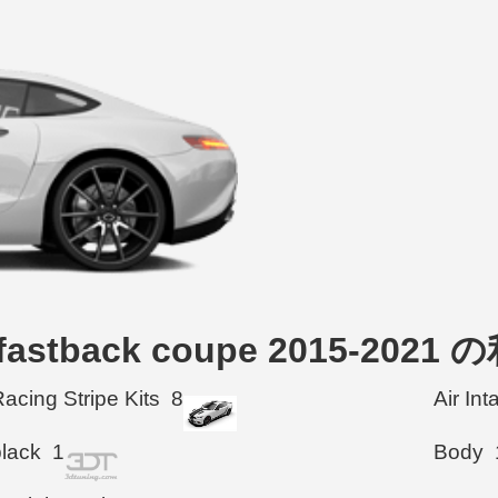
r fastback coupe 2015-2
acing Stripe Kits
8
Air In
black
1
Body