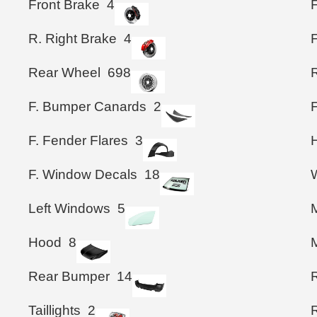
Front Brake
4
F
R. Right Brake
4
Rear Wheel
698
F. Bumper Canards
2
F. Fender Flares
3
F. Window Decals
18
Left Windows
5
M
Hood
8
M
Rear Bumper
14
Taillights
2