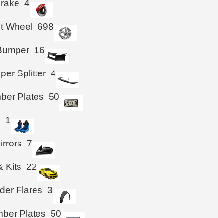
Brake
4
ht Wheel
698
 Bumper
16
per Splitter
4
ber Plates
50
r
1
irrors
7
& Kits
22
der Flares
3
ber Plates
50