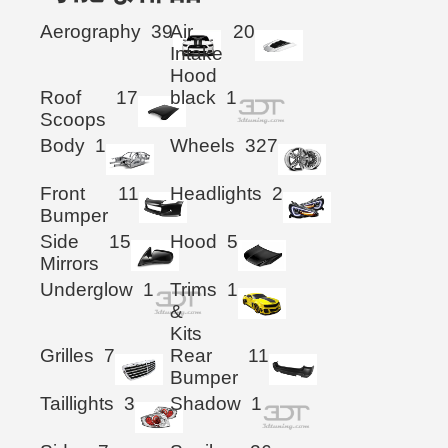
Aerography
39
Air
20
Intake
Hood
Roof
17
black
1
Scoops
Body
1
Wheels
327
Front
11
Headlights
2
Bumper
Side
15
Hood
5
Mirrors
Underglow
1
Trims
1
&
Kits
Grilles
7
Rear
11
Bumper
Taillights
3
Shadow
1