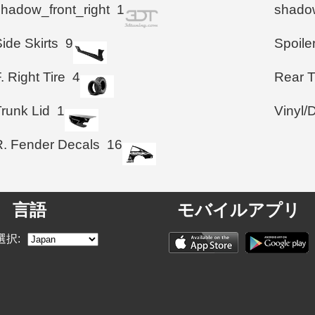
shadow_front_right
1
shadow
ide Skirts
9
Spoile
. Right Tire
4
Rear T
Trunk Lid
1
Vinyl/
R. Fender Decals
16
言語
モバイルアプリ
選択: