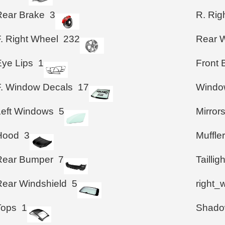
Rear Brake
3
R. Rig
F. Right Wheel
232
Rear 
Eye Lips
1
Front
F. Window Decals
17
Windo
Left Windows
5
Mirror
Hood
3
Muffle
Rear Bumper
7
Taillig
Rear Windshield
5
right_
Tops
1
Shad