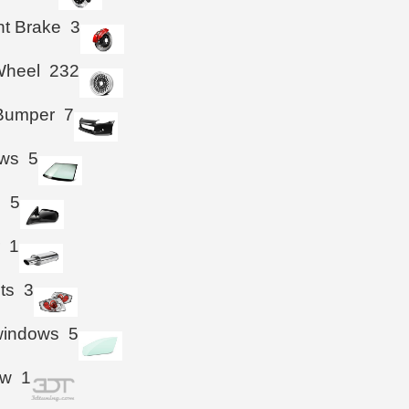
ht Brake
3
Wheel
232
 Bumper
7
ws
5
s
5
r
1
hts
3
windows
5
ow
1