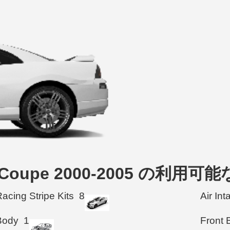
Door Coupe 2000-2005 の利用
acing Stripe Kits
8
Air In
Body
1
Front 