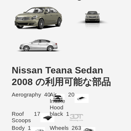
Nissan Teana Sedan
2008 の利用可能な部品
Aerography
40
Air
20
Intake
Hood
Roof
17
black
1
Scoops
Body
1
Wheels
263