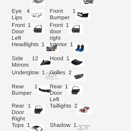
Eye
4
Front
1
Lips
Bumper
Front
1
Front
1
Door
door
Left
right
Headlights
1
Interior
1
Side
12
Hood
1
Mirrors
Underglow
1
Grilles
2
Rear
1
Rear
1
Bumper
Door
Left
Rear
1
Taillights
2
Door
Right
Tops
1
Shadow
1