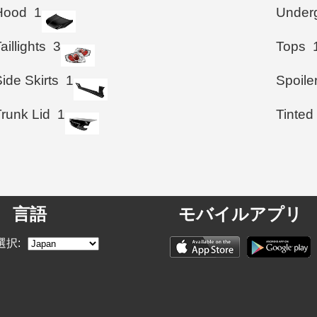
Hood
1
Under
aillights
3
Tops
ide Skirts
1
Spoile
Trunk Lid
1
Tinted
言語
モバイルアプリ
選択: