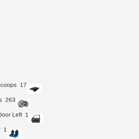
Scoops
17
s
263
Door Left
1
r
1