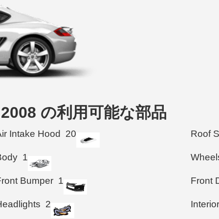
upe 2008 の利用可能な部品
Air Intake Hood
20
Roof 
Body
1
Wheel
Front Bumper
1
Front 
Headlights
2
Interio