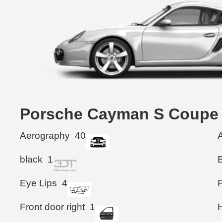
Porsche Cayman S Co
Aerography
40
black
1
Eye Lips
4
Front door right
1