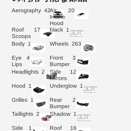
Aerography
42
Air
20
Intake
Hood
Roof
17
black
1
Scoops
Body
1
Wheels
263
Eye
4
Front
3
Lips
Bumper
Headlights
2
Side
12
Mirrors
Hood
1
Underglow
1
Grilles
1
Rear
2
Bumper
Taillights
2
Shadow
1
Side
1
Roof
16